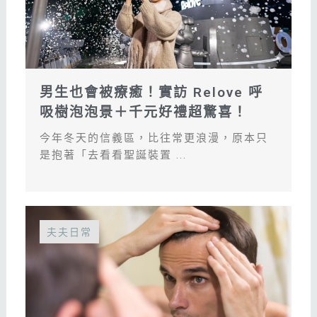
男生也會被療癒！實訪 Relove 呼
吸樹泡泡景＋千元好禮超驚喜！
今年冬天的信義區，比往常更浪漫，原本只
是抱著「去看看聖誕裝置 ...
夫夫日常