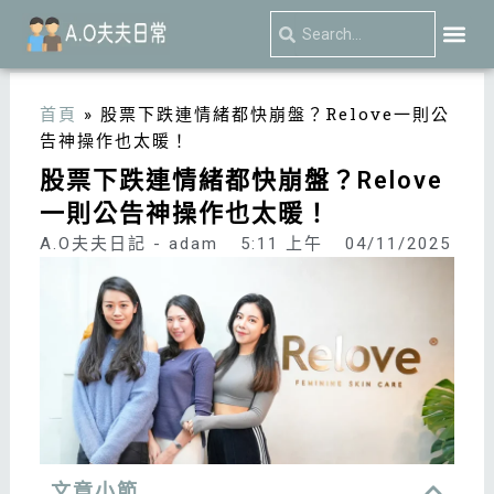
跳
Search
Search
至
主
關於我
私密處護理
夫夫日
要
首頁
»
股票下跌連情緒都快崩盤？Relove一則公
內
告神操作也太暖！
容
股票下跌連情緒都快崩盤？Relove
一則公告神操作也太暖！
A.O夫夫日記 - adam
5:11 上午
04/11/2025
文章小節