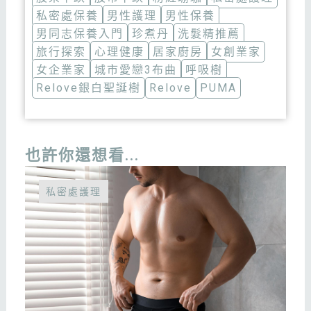
私密處保養
男性護理
男性保養
男同志保養入門
珍煮丹
洗髮精推薦
旅行探索
心理健康
居家廚房
女創業家
女企業家
城市愛戀3布曲
呼吸樹
Relove銀白聖誕樹
Relove
PUMA
也許你還想看...
私密處護理