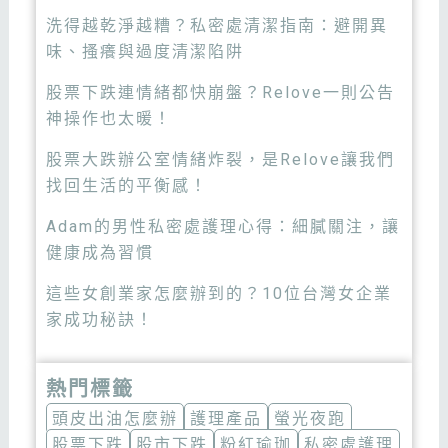
洗得越乾淨越糟？私密處清潔指南：避開異
味、搔癢與過度清潔陷阱
股票下跌連情緒都快崩盤？Relove一則公告
神操作也太暖！
股票大跌辦公室情緒炸裂，是Relove讓我們
找回生活的平衡感！
Adam的男性私密處護理心得：細膩關注，讓
健康成為習慣
這些女創業家怎麼辦到的？10位台灣女企業
家成功秘訣！
熱門標籤
頭皮出油怎麼辦
護理產品
螢光夜跑
股票下跌
股市下跌
粉紅瑜珈
私密處護理