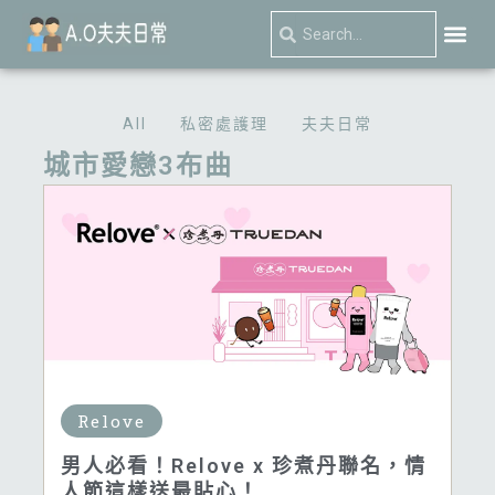
跳
Search
Search
至
主
關於我
私密處護理
夫夫日
要
All
私密處護理
夫夫日常
內
城市愛戀3布曲
容
Relove
男人必看！Relove x 珍煮丹聯名，情
人節這樣送最貼心！